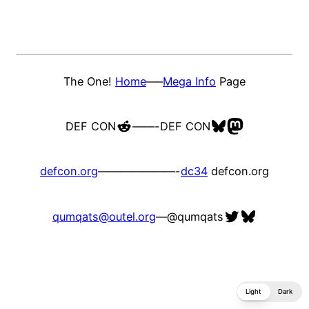
The One!
Home
—–
Mega Info
Page
Reddit
Bluesky
Mastodon
DEF CON
——-
DEF CON
defcon.org
———————-
dc34
defcon.org
Twitter
Bluesky
qumqats@outel.org
—
@qumqats
Light
Dark